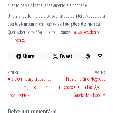
quesito de visibilidade, engajamento e autoridade.
Uma grande forma de promover ações de interatividade para
eventos também é por meio das
ativações de marca
.
Quer saber como? Saiba como promover
ativações dentro de
um evento
.
Share
Tweet
Navegação
Post
ANTERIOR
PRÓXIMO
Próx
Sicredi inaugura segunda
Programa Zine Negócios
de
anterior
post
unidade em JF focada em
recebe o CEO da FaçaAgora!,
Post
investimentos
Gabriel Machado
Deixe um comentário