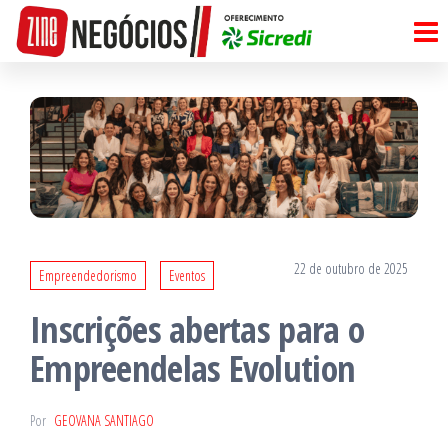
Pular
para
o
conteúdo
22 de outubro de 2025
Empreendedorismo
Eventos
Inscrições abertas para o
Empreendelas Evolution
Por
GEOVANA SANTIAGO