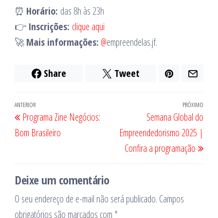
⏰
Horário:
das 8h às 23h
👉
Inscrições:
clique aqui
🚀
Mais informações:
@
empreendelas.jf.
Share
Tweet
Navegação
Post
ANTERIOR
PRÓXIMO
Próx
Programa Zine Negócios:
Semana Global do
de
anterior
post
Bom Brasileiro
Empreendedorismo 2025 |
Post
Confira a programação
Deixe um comentário
O seu endereço de e-mail não será publicado.
Campos
obrigatórios são marcados com
*