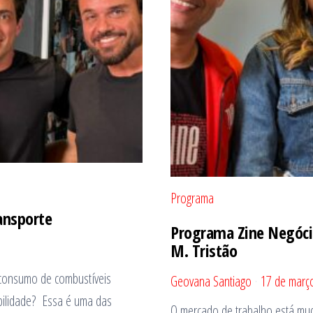
Programa
ansporte
Programa Zine Negóci
M. Tristão
 consumo de combustíveis
Geovana Santiago
17 de març
abilidade? Essa é uma das
O mercado de trabalho está m