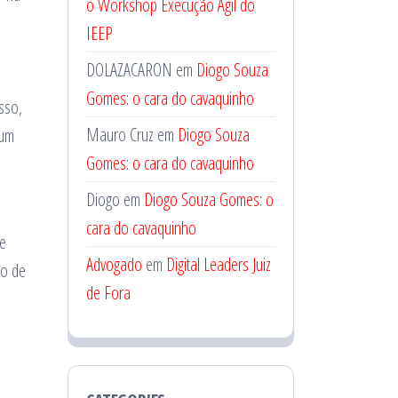
o Workshop Execução Ágil do
IEEP
DOLAZACARON
em
Diogo Souza
Gomes: o cara do cavaquinho
sso,
Mauro Cruz
em
Diogo Souza
 um
Gomes: o cara do cavaquinho
Diogo
em
Diogo Souza Gomes: o
cara do cavaquinho
ce
Advogado
em
Digital Leaders Juiz
ro de
de Fora