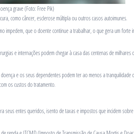
oença grave (Foto: Free Pik)
ra, como câncer, esclerose múltipla ou outros casos autoimunes.
mo impedem, que o doente continue a trabalhar, o que gera um forte 
irurgias e internações podem chegar à casa das centenas de milhares d
 doença e os seus dependentes podem ter ao menos a tranquilidade 
com os custos do tratamento.
ara seus entes queridos, isento de taxas e impostos que incidem sobre
to de renda e ITCMD (Imposto de Transmissão de Causa Mortis e Doaç