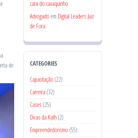
ua
cara do cavaquinho
Advogado
em
Digital Leaders Juiz
de Fora
ba
CATEGORIES
erta de
Capacitação
(22)
Carreira
(32)
Cases
(25)
Dicas da Kath
(2)
Empreendedorismo
(55)