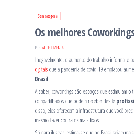
Sem categoria
Os melhores Coworkings 
Por
ALICE PIMENTA
Inegavelmente, o aumento do trabalho informal e a
digitais
que a pandemia de covid-19 emplacou aume
Brasil
.
A saber, coworkings são espaços que estimulam o tr
compartilhados que podem receber desde
profiss
disso, eles oferecem a infraestrutura que você prec
mesmo fazer contratos mais fixos.
Só para ilustrar, estima-se que no Brasil sejam m