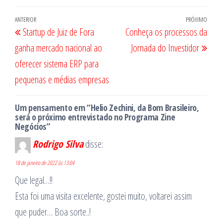
Navegação
Post
ANTERIOR
PRÓXIMO
Próx
Startup de Juiz de Fora
Conheça os processos da
de
anterior
post
ganha mercado nacional ao
Jornada do Investidor
Post
oferecer sistema ERP para
pequenas e médias empresas
Um pensamento em “Helio Zechini, da Bom Brasileiro,
será o próximo entrevistado no Programa Zine
Negócios”
Rodrigo Silva
disse:
18 de janeiro de 2022 às 13:04
Que legal…!!
Esta foi uma visita excelente, gostei muito, voltarei assim
que puder… Boa sorte..!