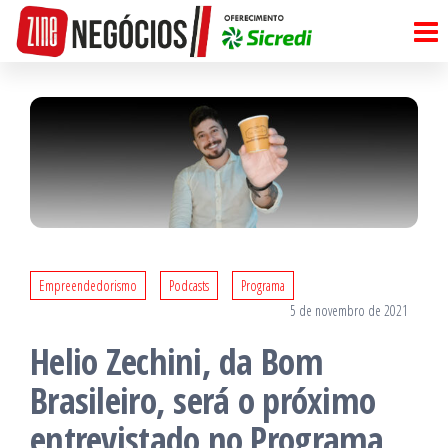
Pular
para
o
conteúdo
Empreendedorismo
Podcasts
Programa
5 de novembro de 2021
Helio Zechini, da Bom
Brasileiro, será o próximo
entrevistado no Programa