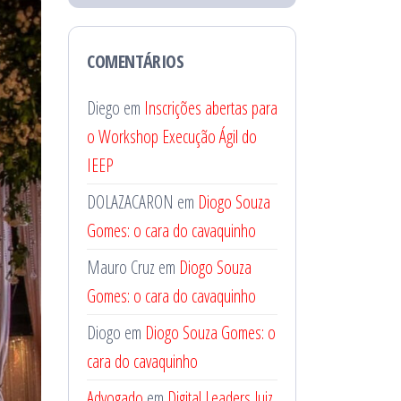
COMENTÁRIOS
Diego
em
Inscrições abertas para
o Workshop Execução Ágil do
IEEP
DOLAZACARON
em
Diogo Souza
Gomes: o cara do cavaquinho
Mauro Cruz
em
Diogo Souza
Gomes: o cara do cavaquinho
Diogo
em
Diogo Souza Gomes: o
cara do cavaquinho
Advogado
em
Digital Leaders Juiz