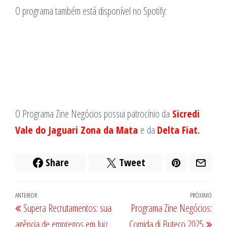
O programa também está disponível no Spotify:
O Programa Zine Negócios possui patrocínio da
Sicredi
Vale do Jaguari Zona da Mata
e da
Delta Fiat
.
Share
Tweet
Navegação
Post
ANTERIOR
PRÓXIMO
Próx
Supera Recrutamentos: sua
Programa Zine Negócios:
de
anterior
post
agência de empregos em Juiz
Comida di Buteco 2025