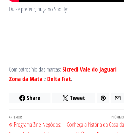
Ou se preferir, ouça no Spotify:
Com patrocínio das marcas:
Sicredi Vale do Jaguari
Zona da Mata
e
Delta Fiat
.
Share
Tweet
Navegação
Post
ANTERIOR
PRÓXIMO
Próx
Programa Zine Negócios:
Conheça a história da Casa da
de
anterior
post