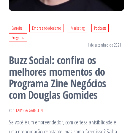
Carreira
Empreendedorismo
Marketing
Podcasts
Programa
1 de setembro de 2021
Buzz Social: confira os
melhores momentos do
Programa Zine Negócios
com Douglas Gomides
Por
LARYSSA GABELLINI
Se você é um empreendedor, com certeza a visibilidade é
uma preocupação constante, mas como fazer isso? Saiba