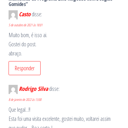
Gomides”
Casto
disse:
5 de outubro de 2021 às 18:01
Muito bom, é isso ai.
Gostei do post.
abraço.
Responder
Rodrigo Silva
disse:
8 de janeiro de 2022 às 13:00
Que legal…!!
Esta foi uma visita excelente, gostei muito, voltarei assim
que puder… Boa sorte..!