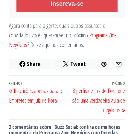
Inscreva-se
Agora conta para a gente, quais outros assuntos e
convidados vocês querem ver no próximo P
rograma Zine
Negócios
? Deixe aqui nos comentários.
Share
Tweet
Navegação
Post
ANTERIOR
PRÓXIMO
Próx
Inscrições abertas para o
8 perfis de Juiz de Fora que
de
anterior
post
Empretec em Juiz de Fora
são uma verdadeira aula de
Post
negócios
3 comentários sobre “Buzz Social: confira os melhores
momentos do Programa Zine Negócios com Douglas