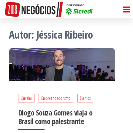
Pular
para
o
Autor:
Jéssica Ribeiro
conteúdo
Carreira
Empreendedorismo
Eventos
Diogo Souza Gomes viaja o
Brasil como palestrante