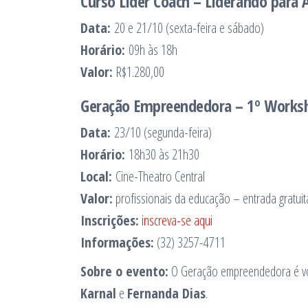
Curso Líder Coach – Liderando para 
Data:
20 e 21/10 (sexta-feira e sábado)
Horário:
09h às 18h
Valor:
R$1.280,00
Geração Empreendedora – 1º Worksh
Data:
23/10 (segunda-feira)
Horário:
18h30 às 21h30
Local:
Cine-Theatro Central
Valor:
profissionais da educação – entrada gratui
Inscrições:
inscreva-se aqui
Informações:
(32) 3257-4711
Sobre o evento:
O Geração empreendedora é vol
Karnal
e
Fernanda Dias
.