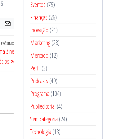
06
Eventos
(79)
Finanças
(26)
Inovação
(21)
Marketing
(28)
PRÓXIMO
Próximo
ma Zine
post
Mercado
(12)
cios
Perfil
(3)
Podcasts
(49)
Programa
(104)
Publieditorial
(4)
Sem categoria
(24)
Tecnologia
(13)