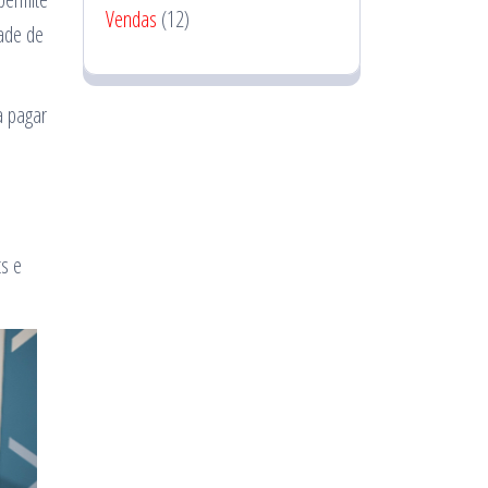
Vendas
(12)
dade de
a pagar
o
ts e