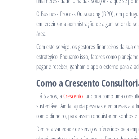
uma necessidade. Uma das soluções a que se pode 
O Business Process Outsourcing (BPO), em portuguê
em terceirizar a administração de algum setor do s
área.
Com este serviço, os gestores financeiros da sua
estratégico. Enquanto isso, fatores como planejament
pagar e receber, ganham o apoio externo para a ad
Como a Crescento Consultoria
Há 6 anos, a
Crescento
funciona como uma consulto
sustentável. Ainda, ajuda pessoas e empresas a ad
com o dinheiro, para assim conquistarem sonhos e o
Dentre a variedade de serviços oferecidos pela emp
planejamento e análise financeira. Dentro dos proje