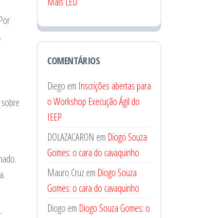
Mais LED
 Por
.
COMENTÁRIOS
Diego
em
Inscrições abertas para
o Workshop Execução Ágil do
e sobre
IEEP
DOLAZACARON
em
Diogo Souza
Gomes: o cara do cavaquinho
lhado.
Mauro Cruz
em
Diogo Souza
a.
Gomes: o cara do cavaquinho
Diogo
em
Diogo Souza Gomes: o
.