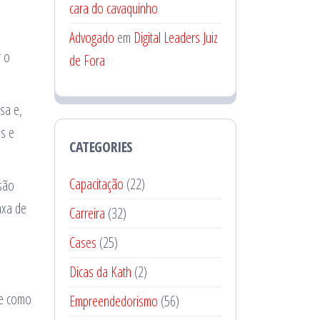
cara do cavaquinho
Advogado
em
Digital Leaders Juiz
r o
de Fora
sa e,
os e
CATEGORIES
Capacitação
(22)
isão
axa de
Carreira
(32)
Cases
(25)
Dicas da Kath
(2)
se como
Empreendedorismo
(56)