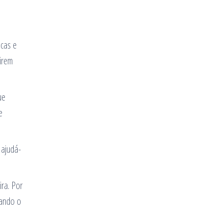
icas e
girem
ue
e
 ajudá-
ira. Por
uando o