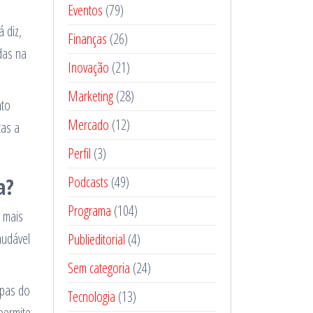
Eventos
(79)
 diz,
Finanças
(26)
das na
Inovação
(21)
Marketing
(28)
nto
Mercado
(12)
tas a
Perfil
(3)
a?
Podcasts
(49)
Programa
(104)
 mais
audável
Publieditorial
(4)
Sem categoria
(24)
apas do
Tecnologia
(13)
permite