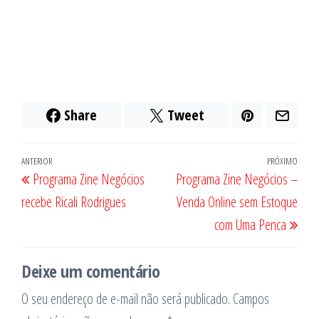
Share
Tweet
Navegação
Post
ANTERIOR
PRÓXIMO
Próx
Programa Zine Negócios
Programa Zine Negócios –
de
anterior
post
recebe Ricali Rodrigues
Venda Online sem Estoque
Post
com Uma Penca
Deixe um comentário
O seu endereço de e-mail não será publicado.
Campos