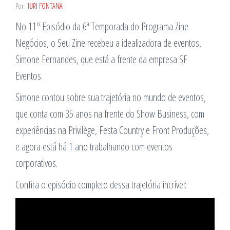
Por
IURI FONTANA
No 11º Episódio da 6ª Temporada do Programa Zine
Negócios, o Seu Zine recebeu a idealizadora de eventos,
Simone Fernandes, que está a frente da empresa SF
Eventos.
Simone contou sobre sua trajetória no mundo de eventos,
que conta com 35 anos na frente do Show Business, com
experiências na Privilège, Festa Country e Front Produções,
e agora está há 1 ano trabalhando com eventos
corporativos.
Confira o episódio completo dessa trajetória incrível: