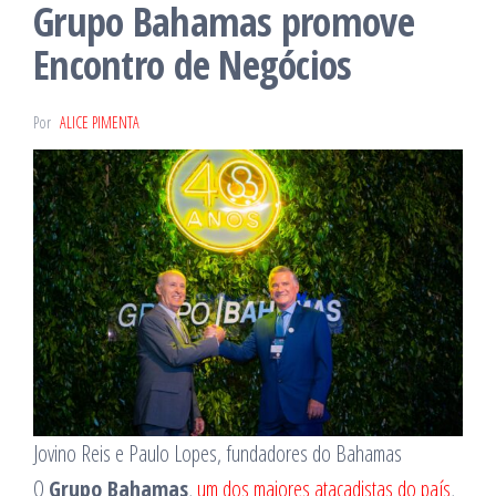
Grupo Bahamas promove
Encontro de Negócios
Por
ALICE PIMENTA
Jovino Reis e Paulo Lopes, fundadores do Bahamas
O
Grupo Bahamas
,
um dos maiores atacadistas do país
,