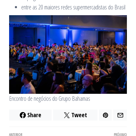
entre as 20 maiores redes supermercadistas do Brasil
Encontro de negócios do Grupo Bahamas
Share
Tweet
Post
ANTERIOR
PRÓXIMO
Próx