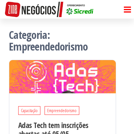
Pular
para
o
Categoria:
conteúdo
Empreendedorismo
Capacitação
Empreendedorismo
Adas Tech tem inscrições
abertas até 05/05