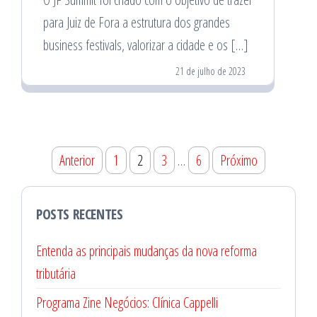
para Juiz de Fora a estrutura dos grandes
business festivals, valorizar a cidade e os […]
21 de julho de 2023
Paginação
Anterior
1
2
3
…
6
Próximo
de
posts
POSTS RECENTES
Entenda as principais mudanças da nova reforma
tributária
Programa Zine Negócios: Clínica Cappelli