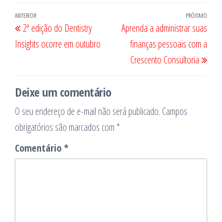
Navegação
Post
ANTERIOR
PRÓXIMO
Próx
2ª edição do Dentistry
Aprenda a administrar suas
de
anterior
post
Insights ocorre em outubro
finanças pessoais com a
Post
Crescento Consultoria
Deixe um comentário
O seu endereço de e-mail não será publicado.
Campos
obrigatórios são marcados com
*
Comentário
*