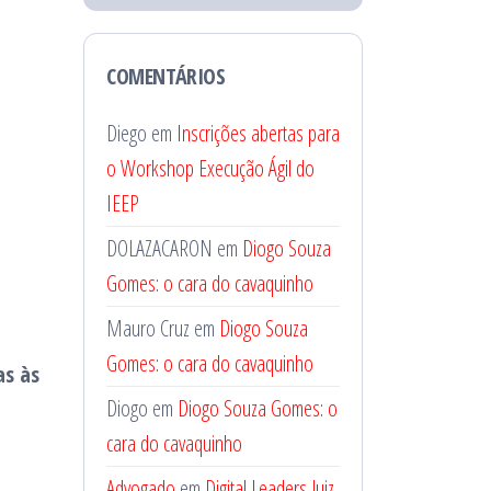
COMENTÁRIOS
Diego
em
Inscrições abertas para
o Workshop Execução Ágil do
IEEP
DOLAZACARON
em
Diogo Souza
Gomes: o cara do cavaquinho
Mauro Cruz
em
Diogo Souza
Gomes: o cara do cavaquinho
as às
Diogo
em
Diogo Souza Gomes: o
cara do cavaquinho
Advogado
em
Digital Leaders Juiz