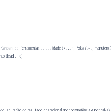
o, Kanban, 5S, ferramentas de qualidade (Kaizen, Poka Yoke, manutenç
to (lead time).
do, apuração do resultado operacional (por competência e por caixa),