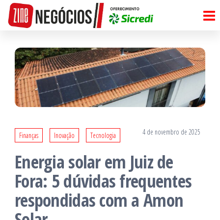
Pular
para
o
conteúdo
4 de novembro de 2025
Finanças
Inovação
Tecnologia
Energia solar em Juiz de
Fora: 5 dúvidas frequentes
respondidas com a Amon
Solar