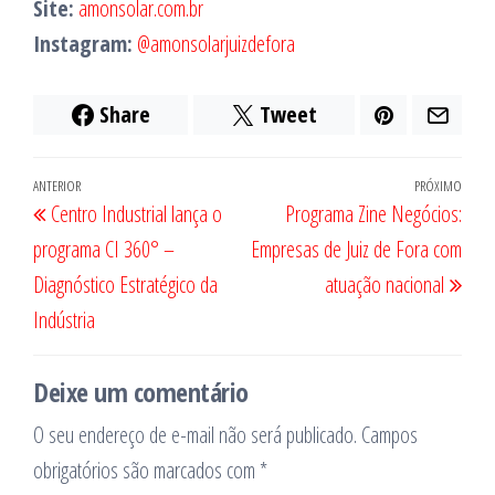
Site:
amonsolar.com.br
Instagram:
@amonsolarjuizdefora
Share
Tweet
Navegação
Post
ANTERIOR
PRÓXIMO
Próx
Centro Industrial lança o
Programa Zine Negócios:
de
anterior
post
programa CI 360° –
Empresas de Juiz de Fora com
Post
Diagnóstico Estratégico da
atuação nacional
Indústria
Deixe um comentário
O seu endereço de e-mail não será publicado.
Campos
obrigatórios são marcados com
*