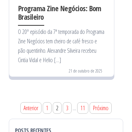
Programa Zine Negócios: Bom
Brasileiro
O 20º episódio da 7ª temporada do Programa
Zine Negócios tem cheiro de café fresco e
pão quentinho. Alexandre Silveira recebeu
Cintia Vidal e Helio […]
21 de outubro de 2025
Paginação
Anterior
1
2
3
…
11
Próximo
de
posts
POSTS RECENTES